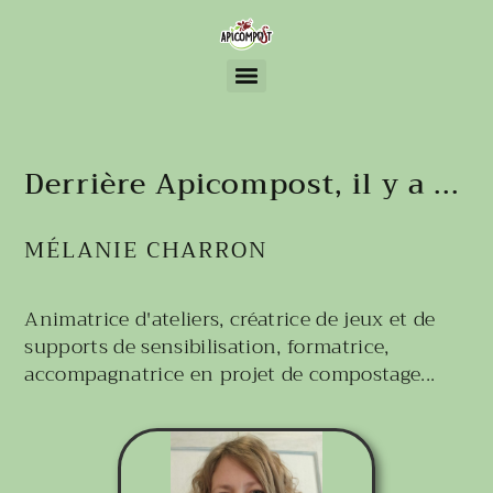
Ateliers créatifs à partir de matériaux de récupération et d’éléments naturels
Derrière Apicompost, il y a ...
MÉLANIE CHARRON
Animatrice d'ateliers, créatrice de jeux et de
supports de sensibilisation, formatrice,
accompagnatrice en projet de compostage...